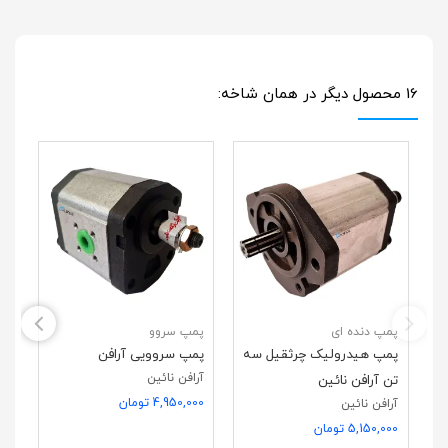
16 محصول دیگر در همان شاخه:
پمپ دنده ای
پمپ سروو
پم
پمپ هیدرولیک چرثقیل سه
پمپ سروویی آرافن
پم
آرافن نائین
تن آرافن نائین
را
4,950,000 تومان
آرافن نائین
آر
5,150,000 تومان
000