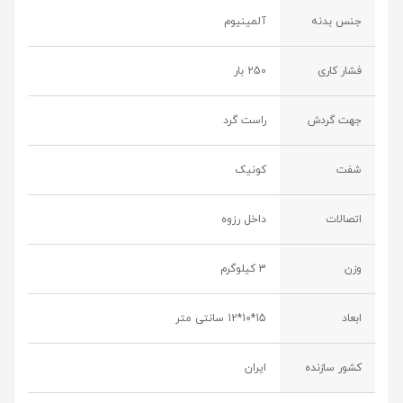
جنس بدنه
آلمینیوم
فشار کاری
250 بار
جهت گردش
راست گرد
شفت
کونیک
اتصالات
داخل رزوه
وزن
3 کیلوگرم
ابعاد
15*10*12 سانتی متر
کشور سازنده
ایران