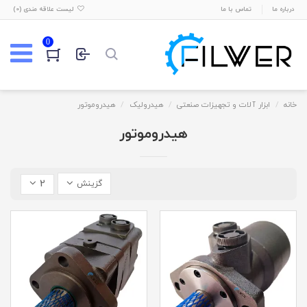
درباره ما
تماس با ما
لیست علاقه مندی (
0
)
0
خانه
ابزار آلات و تجهیزات صنعتی
هیدرولیک
هیدروموتور
هیدروموتور
2
گزینش