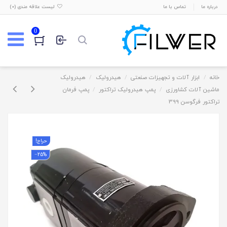
درباره ما
تماس با ما
لیست علاقه مندی (
0
)
0
خانه
ابزار آلات و تجهیزات صنعتی
هیدرولیک
هیدرولیک
ماشین آلات کشاورزی
پمپ هیدرولیک تراکتور
پمپ فرمان
تراکتور فرگوسن 399
حراج!
‎−25%