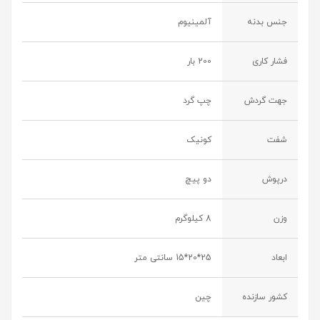
جنس بدنه
آلمینیوم
فشار کاری
200 بار
جهت گردش
چپ گرد
شفت
کونیک
درپوش
دو پیچ
وزن
8 کیلوگرم
ابعاد
25*20*15 سانتی متر
کشور سازنده
چین