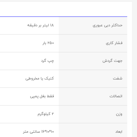
حداکثر دبی عبوری
18 لیتر بر دقیقه
فشار کاری
250 بار
جهت گردش
چپ گرد
شفت
کنیک یا مخروطی
اتصالات
فقط بغل پمپی
وزن
2 کیلوگرم
ابعاد
10*10*16 سانتی متر