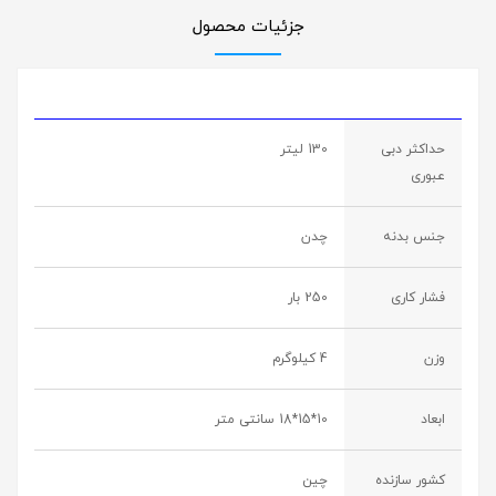
جزئیات محصول
حداکثر دبی
130 لیتر
عبوری
جنس بدنه
چدن
فشار کاری
250 بار
وزن
4 کیلوگرم
ابعاد
10*15*18 سانتی متر
کشور سازنده
چین