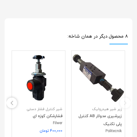
8 محصول دیگر در همان شاخه:
زیر شیر هیدرولیک
شیر کنترل فشار دستی
زی
زیرشیری مدولار AB کنترل
فشارشکن کوزه ای
زی
Filwer
پلی تکنیک
AB کنترل سای
400,000 تومان
Politecnik
آر