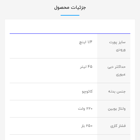
جزئیات محصول
سایز پورت
1/4 اینچ
ورودی
حداکثر دبی
45 لیتر
عبوری
جنس بدنه
کائوچو
ولتاژ بوبین
220 ولت
فشار کاری
250 بار