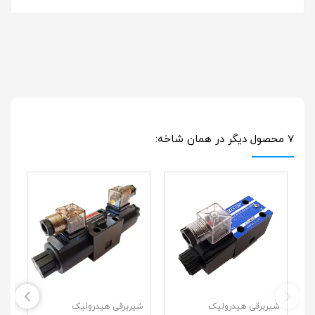
7 محصول دیگر در همان شاخه:
شیربرقی هیدرولیک
شیربرقی هیدرولیک
شی