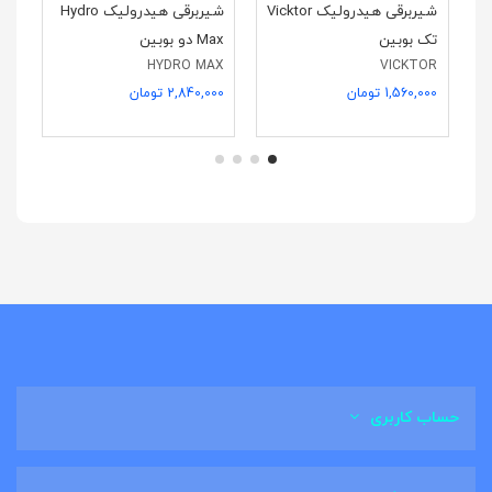
شیربرقی هیدرولیک Vicktor
شیربرقی هیدرولیک Hydro
تک بوبین
Max دو بوبین
دو
OR
HYDRO MAX
VICKTOR
1,560,000 تومان
2,840,000 تومان
000
حساب کاربری